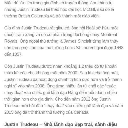
Mặc dù lớn lên trong gia đình có truyền thống làm chính trị
nhưng Justin Trudeau lại theo học đại học McGill, sau đó là
trường British Columbia và trở thành một giáo viên.
Gia đình Justin Trudeau rất giàu có, ông nội Ngài sở hữu một
chuỗi trạm xăng và có cổ phần trong đội bóng chày Montreal
Royals. Ông ngoại thủ tướng là James Sinclair từng làm thủy
sản trong nội các của thủ tướng Louis St-Laurent giai đoạn 1948
đến 1957.
Còn Justin Trudeau được nhận khoảng 1,2 triệu đô từ khoản
thừa kế của cha khi ông mất năm 2000. Sau khi cha ông mất,
Justin Trudeau đã hoạt động chính trị tích cực hơn và trở thành
nghị sĩ vào năm 2008. Ông từng nhiều lần từ chối các “cuộc
chạy đua” vào chiếc ghế lãnh đạo Đảng để muốn dành nhiều
thời gian hơn cho gia đình. Cho đến năm 2012 ông Justin
Trudeau mới bắt đầu “chạy đua” vào chiếc ghế lãnh đạo và năm
2015 ông đã trở thành thủ tướng của Canada.
Justin Trudeau – Nhà lãnh đạo đẹp trai, sành điệu