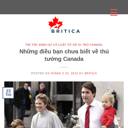
Skip
to
content
TIN TỨC ĐỊNH CƯ VÀ LUẬT TỪ SỞ DI TRÚ CANADA
Những điều bạn chưa biết về thủ
tướng Canada
POSTED ON
THÁNG 5 23, 2022
BY
BRITICA
23
Th5