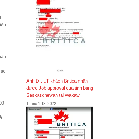
nh
iều
oàn
các
Anh D…..T khách Britica nhận
được Job approval của tỉnh bang
Saskaschewan tại Wakaw
03
Tháng 1 13, 2022
g
à