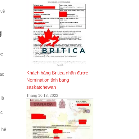
 về
g
ộc
Khách hàng Britica nhận được
lao
Nomination tỉnh bang
saskatchewan
Tháng 10 13, 2022
là
ác
c hệ