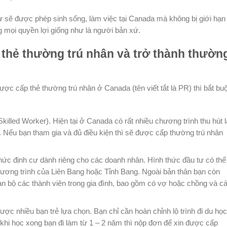
ư sẽ được phép sinh sống, làm việc tại Canada mà không bị giới hạn
 mọi quyền lợi giống như là người bản xứ.
thẻ thường trú nhân và trở thành thườn
ợc cấp thẻ thường trú nhân ở Canada (tên viết tắt là PR) thì bắt bu
killed Worker). Hiện tại ở Canada có rất nhiều chương trình thu hút 
. Nếu bạn tham gia và đủ điều kiện thì sẽ được cấp thường trú nhân
hức định cư dành riêng cho các doanh nhân. Hình thức đầu tư có thể 
chương trình của Liên Bang hoặc Tỉnh Bang. Ngoài bản thân bạn còn
n bộ các thành viên trong gia đình, bao gồm có vợ hoặc chồng và c
ược nhiều bạn trẻ lựa chọn. Bạn chỉ cần hoàn chỉnh lộ trình đi du họ
hi học xong bạn đi làm từ 1 – 2 năm thì nộp đơn để xin được cấp