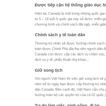
Được tiếp cận hệ thống giáo dục h
Hiện tại, Canada là một trong những quốc gia c
từ 5 – 18 tuổi ở quốc gia này sẽ được miễn g
chương trình và chính sách đãi ngộ, miễn giảm
Chính sách y tế toàn dân
Thường trú nhân sẽ được hưởng chính sách y 
toàn được Chính Phủ đài thọ nên người dân đ
Canada còn được cấp các dịch vụ chăm sóc, ph
dịch vụ y tế, phẫu thuật nha khoa…
Giữ song tịch
Với người Việt Nam thì việc giữ song tịch s
năm kể từ ngày bạn được cấp thường trú nhân
dân Canada. Bên cạnh đó, Việt Nam vẫn cho p
hưởng toàn bộ các quyền lợi của cả 02 quốc 
Tự do làm việc, sinh sống, đi lại