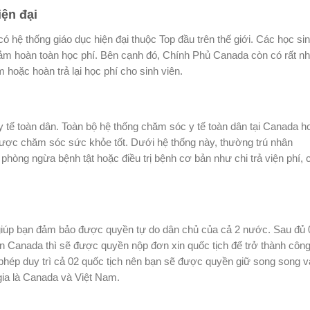
iện đại
ó hệ thống giáo dục hiện đại thuộc Top đầu trên thế giới. Các học si
iảm hoàn toàn học phí. Bên cạnh đó, Chính Phủ Canada còn có rất nh
 hoặc hoàn trả lại học phí cho sinh viên.
tế toàn dân. Toàn bộ hệ thống chăm sóc y tế toàn dân tại Canada h
ược chăm sóc sức khỏe tốt. Dưới hệ thống này, thường trú nhân
òng ngừa bệnh tật hoặc điều trị bệnh cơ bản như chi trả viện phí, 
ẽ giúp bạn đảm bảo được quyền tự do dân chủ của cả 2 nước. Sau đủ 
 Canada thì sẽ được quyền nộp đơn xin quốc tịch để trở thành côn
hép duy trì cả 02 quốc tịch nên bạn sẽ được quyền giữ song song v
gia là Canada và Việt Nam.