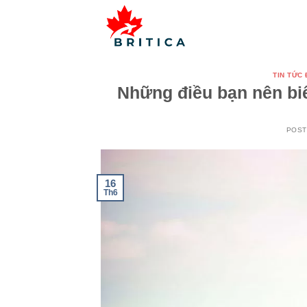
Skip
to
content
TIN TỨC
Những điều bạn nên biế
POS
16
Th6