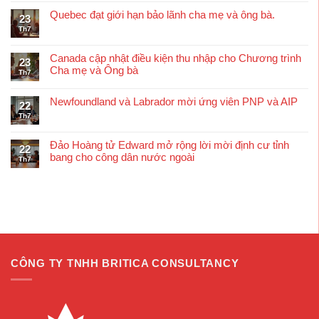
Quebec đạt giới hạn bảo lãnh cha mẹ và ông bà.
23
Th7
Canada cập nhật điều kiện thu nhập cho Chương trình
23
Cha mẹ và Ông bà
Th7
Newfoundland và Labrador mời ứng viên PNP và AIP
22
Th7
Đảo Hoàng tử Edward mở rộng lời mời định cư tỉnh
22
bang cho công dân nước ngoài
Th7
CÔNG TY TNHH BRITICA CONSULTANCY