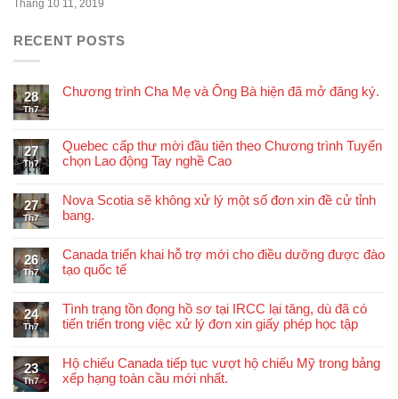
Tháng 10 11, 2019
RECENT POSTS
Chương trình Cha Mẹ và Ông Bà hiện đã mở đăng ký.
28
Th7
Quebec cấp thư mời đầu tiên theo Chương trình Tuyển
27
chọn Lao động Tay nghề Cao
Th7
Nova Scotia sẽ không xử lý một số đơn xin đề cử tỉnh
27
bang.
Th7
Canada triển khai hỗ trợ mới cho điều dưỡng được đào
26
tạo quốc tế
Th7
Tình trạng tồn đọng hồ sơ tại IRCC lại tăng, dù đã có
24
tiến triển trong việc xử lý đơn xin giấy phép học tập
Th7
Hộ chiếu Canada tiếp tục vượt hộ chiếu Mỹ trong bảng
23
xếp hạng toàn cầu mới nhất.
Th7