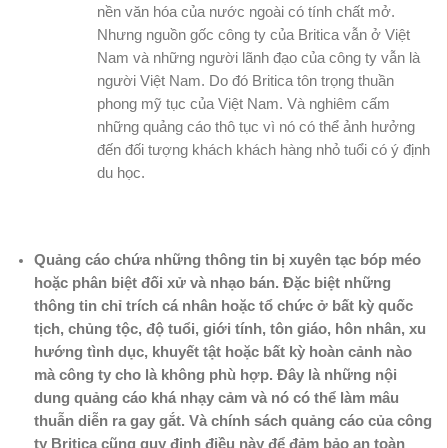
nền văn hóa của nước ngoài có tính chất mở.
Nhưng nguồn gốc công ty của Britica vẫn ở Việt
Nam và những người lãnh đạo của công ty vẫn là
người Việt Nam. Do đó Britica tôn trọng thuần
phong mỹ tục của Việt Nam. Và nghiêm cấm
những quảng cáo thô tục vì nó có thể ảnh hưởng
đến đối tượng khách khách hàng nhỏ tuổi có ý định
du học.
Quảng cáo chứa những thông tin bị xuyên tạc bóp méo
hoặc phân biệt đối xử và nhạo bán. Đặc biệt những
thông tin chỉ trích cá nhân hoặc tổ chức ở bất kỳ quốc
tịch, chủng tộc, độ tuổi, giới tính, tôn giáo, hôn nhân, xu
hướng tình dục, khuyết tật hoặc bất kỳ hoàn cảnh nào
mà công ty cho là không phù hợp. Đây là những nội
dung quảng cáo khá nhạy cảm và nó có thể làm mâu
thuẫn diễn ra gay gắt. Và chính sách quảng cáo của công
ty Britica cũng quy định điều này để đảm bảo an toàn