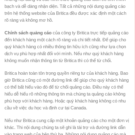
bạch và dễ dàng nhận diện. Tất cả những nội dung quảng cáo
trên hệ thống website của Britica đều được xác định một cách
rõ ràng và không mơ hồ.
Chính sách quảng cáo
của công ty Britica trực tiếp quảng cáo
đến khách hàng một cách rõ ràng và chi tiết nhất. Để giúp cho
quý khách hàng có nhiều thông tin hữu ích cũng như lựa chọn
dịch vụ phù hợp nhất đối với mình. Nếu như quý khách hàng
không muốn nhận thông tin từ Britica thì có thể từ chối.
Britica hoàn toàn tôn trọng quyền riêng tư của khách hàng. Bao
giờ Britica cũng có một đường link để giúp cho quý khách hàng
có thể bất hiếu vào đó để từ chối quảng cáo. Điều này có thể
hiểu dễ hiểu rõ những thông tin mà chúng ta quảng cáo không
phù hợp với khách hàng. Hoặc quý khách hàng không có nhu
cầu về việc du học và định cư tại Canada.
Nếu như Britica cung cấp một khoản quảng cáo cho một đơn vị
khác. Thi nội dung chúng ta sẽ ghi là tài trợ và đường link dẫn
vào trang web của bên thứ ba. Những nội dung quảng cáo mà