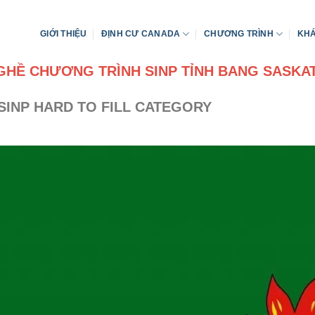
GIỚI THIỆU
ĐỊNH CƯ CANADA
CHƯƠNG TRÌNH
KHÁ
NGHỀ CHƯƠNG TRÌNH SINP TỈNH BANG SASK
SINP HARD TO FILL CATEGORY