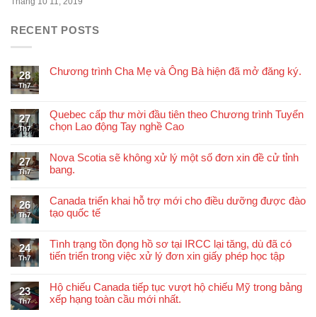
Tháng 10 11, 2019
RECENT POSTS
Chương trình Cha Mẹ và Ông Bà hiện đã mở đăng ký.
28
Th7
Quebec cấp thư mời đầu tiên theo Chương trình Tuyển
27
chọn Lao động Tay nghề Cao
Th7
Nova Scotia sẽ không xử lý một số đơn xin đề cử tỉnh
27
bang.
Th7
Canada triển khai hỗ trợ mới cho điều dưỡng được đào
26
tạo quốc tế
Th7
Tình trạng tồn đọng hồ sơ tại IRCC lại tăng, dù đã có
24
tiến triển trong việc xử lý đơn xin giấy phép học tập
Th7
Hộ chiếu Canada tiếp tục vượt hộ chiếu Mỹ trong bảng
23
xếp hạng toàn cầu mới nhất.
Th7