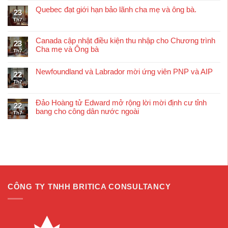
Quebec đạt giới hạn bảo lãnh cha mẹ và ông bà.
23
Th7
Canada cập nhật điều kiện thu nhập cho Chương trình
23
Cha mẹ và Ông bà
Th7
Newfoundland và Labrador mời ứng viên PNP và AIP
22
Th7
Đảo Hoàng tử Edward mở rộng lời mời định cư tỉnh
22
bang cho công dân nước ngoài
Th7
CÔNG TY TNHH BRITICA CONSULTANCY