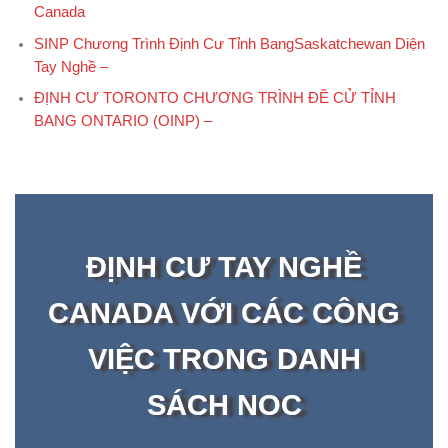
Canada
SINP Chương Trình Định Cư Tỉnh BangSaskatchewan Diện
Tay Nghề –
ĐỊNH CƯ TORONTO CHƯƠNG TRÌNH ĐỀ CỬ TỈNH
BANG ONTARIO (OINP) –
ĐỊNH CƯ TAY NGHỀ
CANADA VỚI CÁC CÔNG
VIỆC TRONG DANH
SÁCH NOC