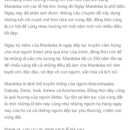
Manitoba với các lễ hội lớn, trong đó Ngày Manitoba là phổ biến.
Ngày này đã phản ánh được những câu chuyện để xây dựng
những kết nối mạnh mẽ hơn nữa với vùng đất, đồng thời cũng
là cơ hội để cùng nhau hướng tới một năm mới với nhiều điều
tốt đẹp.
Ngày kỷ niệm của Manitoba là ngày tiếp tục truyền cảm hứng
cho mọi người khám phá quá khứ của mình, đồng thời còn để
lại những di sản cho tương lai. Manitoba đã có 150 năm tồn tại
để chiếu sáng tất cả những điều đã làm cho Manitoba trở nên
tuyệt vời, độc đáo, vẻ đẹp về con người, văn hóa và lịch sử.
Manitoba là lãnh thổ truyền thống của người Anisshinaabe,
Dakota, Dene, Inuit, Ininew và Anishisniniw. Đồng thời đây cũng
là quê hương của người Métis. Sự tồn tại liên tục của vùng đất
là nhờ những tổ tiên này cũng như những người họ hàng ngày
nay của họ và cả những người tiếp tục yêu thương, chăm sóc
vùng đất.
Ngoài ra, còn có các danh sách lễ hội sau: