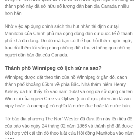
thành phố này đã sở hữu số lượng dân bản địa Canada nhiều
hơn hẳn.
Nhờ việc áp dụng chính sách thu hút nhân tài định cư tại
Manitoba của Chính phủ mà cộng đồng dân cư quốc tế ở thành
phố khá đa dạng. Do đó mà bạn có thể học hỏi thêm ngôn ngữ,
trau dồi thêm lối sống cùng những điều thú vị thông qua những
người dân bản địa của Canada.
Thành phố Winnipeg có lịch sử ra sao?
Winnipeg được đặt theo tên của hồ Winnipeg ở gần đó, cách
thành phố khoảng 65km về phía Bắc. Nhà thám hiểm Henry
Kelsey đã tìm thấy hồ vào năm 1690 và ông đã sử dụng cái tên
Win-nipi của người Cree và Ojibwe (còn được phiên âm là win-
nipiy hoặc là ouenpig) có nghĩa là nước đục hoặc là nước bùn.
Tờ báo địa phương The Nor’-Wester đã đưa tên này lên tiêu đề
của báo vào ngày 24 tháng 02 năm 1866 và thành phố đã được
kết hợp với cái tên đó theo luật của Hội đồng Manitoba vào năm