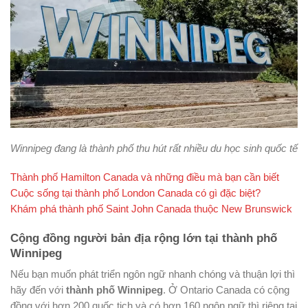
Winnipeg đang là thành phố thu hút rất nhiều du học sinh quốc tế
Thành phố Hamilton Canada và những điều mà bạn cần biết
Cuộc sống tại thành phố London Canada có gì đặc biệt?
Khám phá thành phố Saint John Canada thuộc New Brunswick
Cộng đồng người bản địa rộng lớn tại thành phố
Winnipeg
Nếu bạn muốn phát triển ngôn ngữ nhanh chóng và thuận lợi thì
hãy đến với
thành phố Winnipeg
. Ở Ontario Canada có cộng
đồng với hơn 200 quốc tịch và có hơn 160 ngôn ngữ thì riêng tại