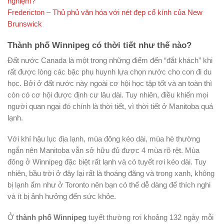
nghiệm?
Fredericton – Thủ phủ văn hóa với nét đẹp cổ kính của New
Brunswick
Thành phố Winnipeg có thời tiết như thế nào?
Đất nước Canada là một trong những điểm đến “đắt khách” khi
rất được lòng các bậc phụ huynh lựa chọn nước cho con đi du
học. Bởi ở đất nước này ngoài cơ hội học tập tốt và an toàn thì
còn có cơ hội được định cư lâu dài. Tuy nhiên, điều khiến mọi
người quan ngại đó chính là thời tiết, vì thời tiết ở Manitoba quá
lạnh.
Với khí hậu lục địa lạnh, mùa đông kéo dài, mùa hè thường
ngắn nên Manitoba vẫn sở hữu đủ được 4 mùa rõ rệt. Mùa
đông ở Winnipeg đặc biệt rất lạnh và có tuyết rơi kéo dài. Tuy
nhiên, bầu trời ở đây lại rất là thoáng đãng và trong xanh, không
bị lạnh ẩm như ở Toronto nên bạn có thể dễ dàng để thích nghi
và ít bị ảnh hưởng đến sức khỏe.
Ở
thành phố Winnipeg
tuyết thường rơi khoảng 132 ngày mỗi