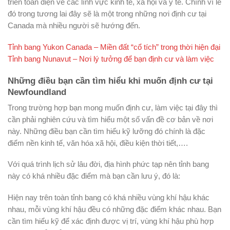
triển toàn diện về các lĩnh vực kinh tế, xã hội và y tế. Chính vì lẽ
đó trong tương lai đây sẽ là một trong những nơi định cư tại
Canada mà nhiều người sẽ hướng đến.
Tỉnh bang Yukon Canada – Miền đất “cổ tích” trong thời hiện đại
Tỉnh bang Nunavut – Nơi lý tưởng để bạn định cư và làm việc
Những điều bạn cần tìm hiểu khi muốn định cư tại
Newfoundland
Trong trường hợp bạn mong muốn định cư, làm việc tại đây thì
cần phải nghiên cứu và tìm hiểu một số vấn đề cơ bản về nơi
này. Những điều bạn cần tìm hiểu kỹ lưỡng đó chính là đặc
điểm nền kinh tế, văn hóa xã hội, điều kiện thời tiết,….
Với quá trình lịch sử lâu đời, địa hình phức tạp nên tỉnh bang
này có khá nhiều đặc điểm mà bạn cần lưu ý, đó là:
Hiện nay trên toàn tỉnh bang có khá nhiều vùng khí hậu khác
nhau, mỗi vùng khí hậu đều có những đặc điểm khác nhau. Bạn
cần tìm hiểu kỹ để xác định được vị trí, vùng khí hậu phù hợp