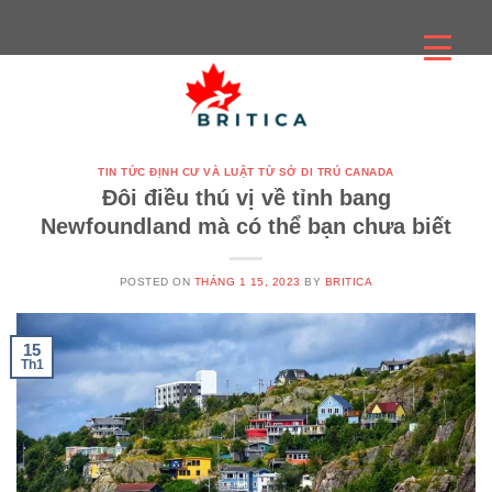
Skip
to
content
TIN TỨC ĐỊNH CƯ VÀ LUẬT TỪ SỞ DI TRÚ CANADA
Đôi điều thú vị về tỉnh bang
Newfoundland mà có thể bạn chưa biết
POSTED ON
THÁNG 1 15, 2023
BY
BRITICA
15
Th1