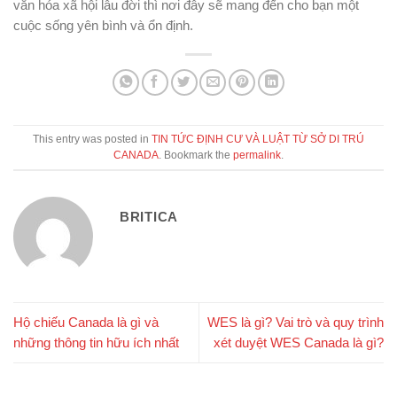
văn hóa xã hội lâu đời thì nơi đây sẽ mang đến cho bạn một
cuộc sống yên bình và ổn định.
This entry was posted in
TIN TỨC ĐỊNH CƯ VÀ LUẬT TỪ SỞ DI TRÚ
CANADA
. Bookmark the
permalink
.
BRITICA
Hộ chiếu Canada là gì và
WES là gì? Vai trò và quy trình
những thông tin hữu ích nhất
xét duyệt WES Canada là gì?