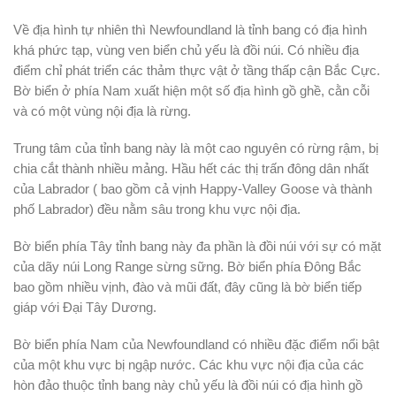
Về địa hình tự nhiên thì
Newfoundland
là tỉnh bang có địa hình
khá phức tạp, vùng ven biển chủ yếu là đồi núi. Có nhiều địa
điểm chỉ phát triển các thảm thực vật ở tầng thấp cận Bắc Cực.
Bờ biển ở phía Nam xuất hiện một số địa hình gồ ghề, cằn cỗi
và có một vùng nội địa là rừng.
Trung tâm của tỉnh bang này là một cao nguyên có rừng rậm, bị
chia cắt thành nhiều mảng. Hầu hết các thị trấn đông dân nhất
của Labrador ( bao gồm cả vịnh Happy-Valley Goose và thành
phố Labrador) đều nằm sâu trong khu vực nội địa.
Bờ biển phía Tây tỉnh bang này đa phần là đồi núi với sự có mặt
của dãy núi Long Range sừng sững. Bờ biển phía Đông Bắc
bao gồm nhiều vịnh, đào và mũi đất, đây cũng là bờ biển tiếp
giáp với Đại Tây Dương.
Bờ biển phía Nam của
Newfoundland
có nhiều đặc điểm nổi bật
của một khu vực bị ngập nước. Các khu vực nội địa của các
hòn đảo thuộc tỉnh bang này chủ yếu là đồi núi có địa hình gồ