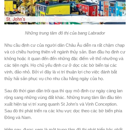
Những trung tâm đô thị của bang Labrador
Nhu cầu định cư của người dân Châu Âu diễn ra rất chậm chạp
và có chiều hướng thiên về ngành thủy sản. Ban đầu họ định cư
không hoặc ít quan đến đến những đặc điểm về thổ nhưỡng và
các tiện nghi. Họ chủ yếu định cư ở dọc các bờ biển tại các
vịnh, đảo nhỏ. Bởi vì đây là vị trí thuận lợi cho việc đánh bắt
thủy hải sản phục vụ cho nhu cầu hằng ngày của họ.
Sau đó thời gian dần trôi qua thì quy mô định cư ngày càng lan
rộng sang những vùng đất khác. Những trung tâm lần đầu tiên
xuất hiện tại vị trí xung quanh St John’s và Vịnh Conception.
Sau đó thì phát triển ra các khu vực dọc theo các bờ biển phía
Đông và Nam.
Hiện nay, được xem là một trung tâm đô thị phát triển bậc nhất