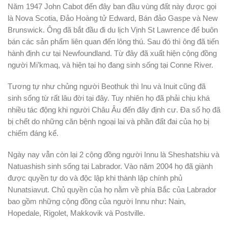
Năm 1947 John Cabot đến đây ban đầu vùng đất này được gọi
là Nova Scotia, Đảo Hoàng tử Edward, Bán đảo Gaspe và New
Brunswick. Ông đã bắt đầu đi du lịch Vịnh St Lawrence để buôn
bán các sản phẩm liên quan đến lông thú. Sau đó thì ông đã tiến
hành định cư tại Newfoundland. Từ đây đã xuất hiện cộng đồng
người Mi’kmaq, và hiện tại họ đang sinh sống tại Conne River.
Tương tự như chủng người Beothuk thì Inu và Inuit cũng đã
sinh sống từ rất lâu đời tại đây. Tuy nhiên họ đã phải chịu khá
nhiều tác động khi người Châu Âu đến đây định cư. Đa số họ đã
bị chết do những căn bệnh ngoại lai và phần đất đai của họ bị
chiếm đáng kể.
Ngày nay vẫn còn lại 2 cộng đồng người Innu là Sheshatshiu và
Natuashish sinh sống tại Labrador. Vào năm 2004 họ đã giành
được quyền tự do và độc lập khi thành lập chính phủ
Nunatsiavut. Chủ quyền của họ nằm về phía Bắc của Labrador
bao gồm những cộng đồng của người Innu như: Nain,
Hopedale, Rigolet, Makkovik và Postville.