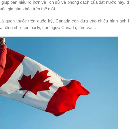
 giúp bạn hiểu rõ hơn về lịch sử và phong cách của đất nước này, 
ốc gia nào khác trên thế giới.
uá quen thuộc trên quốc kỳ, Canada còn đưa vào nhiều hình ảnh 
 riêng như con hải ly, con ngựa Canada, tấm vải…