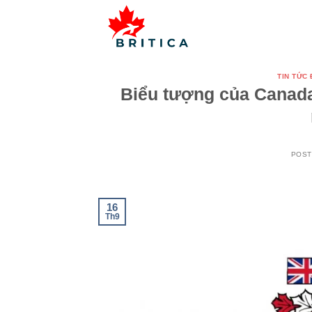
Skip
to
content
TIN TỨC
Biểu tượng của Canada
POS
16
Th9