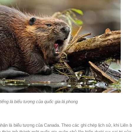
 tiếng là biểu tượng của quốc gia lá phong
n là biểu tượng của Canada. Theo các ghi chép lịch sử, khi Liên 
thức trở thành một quốc gia quân chủ lập hiến dưới sự cai trị củ