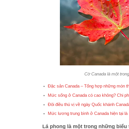
Cờ Canada là một trong
Đặc sản Canada – Tổng hợp những món th
Mức sống ở Canada có cao không? Chi phí 
Đôi điều thú vị về ngày Quốc khánh Canad
Mức lương trung bình ở Canada hiện tại là
Lá phong là một trong những biểu