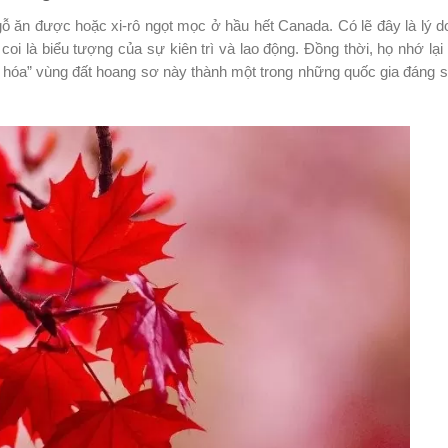
 ăn được hoặc xi-rô ngọt mọc ở hầu hết Canada. Có lẽ đây là lý do
oi là biểu tượng của sự kiên trì và lao động. Đồng thời, họ nhớ lại
 hóa” vùng đất hoang sơ này thành một trong những quốc gia đáng 