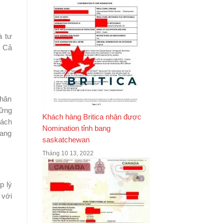
à tư
. Cả
nhân
hững
Khách hàng Britica nhận được
rách
Nomination tỉnh bang
đang
saskatchewan
Tháng 10 13, 2022
p lý
 với