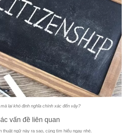
gì mà lại khó định nghĩa chính xác đến vậy?
 các vấn đề liên quan
ến thuật ngữ này ra sao, cùng tìm hiểu ngay nhé.