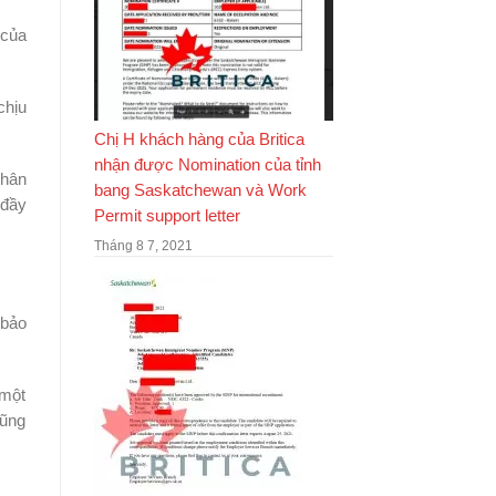
 của
.
chịu
Chị H khách hàng của Britica
nhận được Nomination của tỉnh
nhân
bang Saskatchewan và Work
 đầy
Permit support letter
Tháng 8 7, 2021
 bảo
 một
cũng