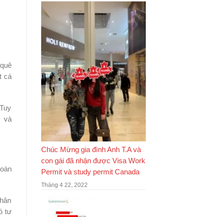
 quê
t cá
 Tuy
y và
Chúc Mừng gia đình Anh T.A và
con gái đã nhận được Visa Work
toàn
Permit và study permit Canada
Tháng 4 22, 2022
nhân
ó tư