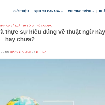
GIỚI THIỆU
ĐỊNH CƯ CANADA
CHƯƠNG TRÌNH
KHÁ
 ĐỊNH CƯ VÀ LUẬT TỪ SỞ DI TRÚ CANADA
 đã thực sự hiểu đúng về thuật ngữ nà
hay chưa?
TED ON
THÁNG 2 7, 2023
BY
BRITICA