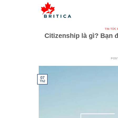
Skip
to
content
TIN TỨC
Citizenship là gì? Bạn
POS
07
Th2