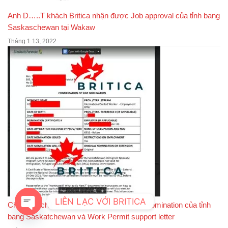
Anh D…..T khách Britica nhận được Job approval của tỉnh bang
Saskaschewan tại Wakaw
Tháng 1 13, 2022
LIÊN LẠC VỚI BRITICA
Chị H khách hàng của Britica nhận được Nomination của tỉnh
bang Saskatchewan và Work Permit support letter
OPEN