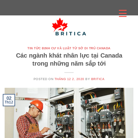
Skip
to
content
TIN TỨC ĐỊNH CƯ VÀ LUẬT TỪ SỞ DI TRÚ CANADA
Các ngành khát nhân lực tại Canada
trong những năm sắp tới
POSTED ON
THÁNG 12 2, 2020
BY
BRITICA
02
Th12