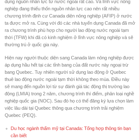
dụng nguồn nhân lực từ nước ngoài rất cao. Và lĩnh vực nông
nghiệp đang thiếu thốn nguồn nhân lực cao nên rất nhiều
chương trình định cư Canada diện nông nghiệp (AFIP) ở nước
ta được mở ra. Cùng với đó các nhà tuyển dụng Canada đã mở
ra chương trình phù hợp cho người lao động nước ngoài tạm
thời (TFW) khi đã có kinh nghiệm ở lĩnh vực nông nghiệp và sẽ
thường trú ở quốc gia này.
Hiện nay người thuộc diện sang Canada làm nông nghiệp được
áp dụng hầu hết tại các tỉnh bang của đất nước này ngoại trừ
bang Quebec. Tuy nhiên người sử dụng lao động ở Quebec
thuê lao động nước ngoài tạm thời không theo mùa. Điều này
sẽ mang đến nguồn lợi từ sự đánh giá tác động thị trường lao
động (LMIA) trong 2 năm, chương trình thí điểm, phân loại nghề
nghiệp quốc gia (NOC). Sau đó họ có thể đăng ký lựa chọn làm
việc lâu dài tại Quebec thông qua chương trình trải nghiệm
Quebec (PEQ).
Du học ngành thẩm mỹ tại Canada: Tổng hợp thông tin bạn
cần biết