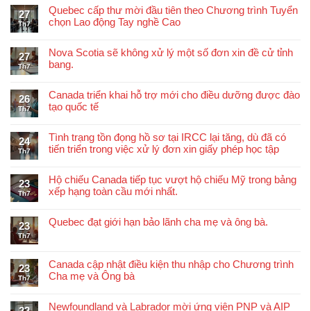
Quebec cấp thư mời đầu tiên theo Chương trình Tuyển
27
chọn Lao động Tay nghề Cao
Th7
Nova Scotia sẽ không xử lý một số đơn xin đề cử tỉnh
27
bang.
Th7
Canada triển khai hỗ trợ mới cho điều dưỡng được đào
26
tạo quốc tế
Th7
Tình trạng tồn đọng hồ sơ tại IRCC lại tăng, dù đã có
24
tiến triển trong việc xử lý đơn xin giấy phép học tập
Th7
Hộ chiếu Canada tiếp tục vượt hộ chiếu Mỹ trong bảng
23
xếp hạng toàn cầu mới nhất.
Th7
Quebec đạt giới hạn bảo lãnh cha mẹ và ông bà.
23
Th7
Canada cập nhật điều kiện thu nhập cho Chương trình
23
Cha mẹ và Ông bà
Th7
Newfoundland và Labrador mời ứng viên PNP và AIP
22