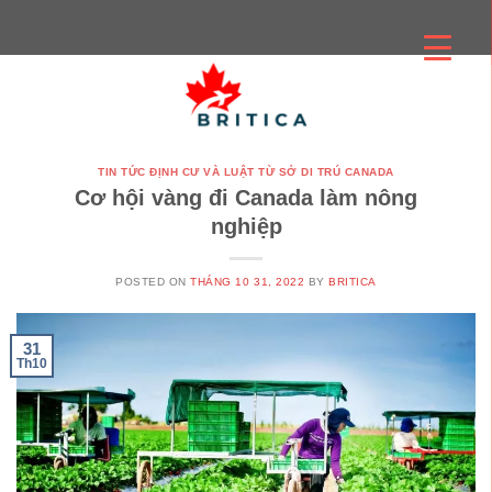
Skip
to
content
TIN TỨC ĐỊNH CƯ VÀ LUẬT TỪ SỞ DI TRÚ CANADA
Cơ hội vàng đi Canada làm nông
nghiệp
POSTED ON
THÁNG 10 31, 2022
BY
BRITICA
31
Th10