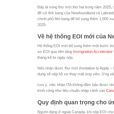
Đây là vòng thư mời thứ hai trong năm 2025, 
đề cử tỉnh bang của Newfoundland và Labrador
chính phủ liên bang để bổ sung thêm 1.000 suấ
2025.
Về hệ thống EOI mới của N
Hệ thống EOI mới bổ sung thêm một bước tron
sơ EOI qua nền tảng
Immigration Accelerator
tháng kể từ ngày nộp.
Nếu nhận được thư mời (Invitation to Apply –
dụng sẽ nộp hồ sơ thay mặt ứng viên. Ứng viê
Lưu ý, việc nhận ITA không đảm bảo được nhậ
trình cũng như tiêu chuẩn nhập cảnh vào
Can
Quy định quan trọng cho ứ
Người đang ở ngoài Canada, khi nộp EOI cho 