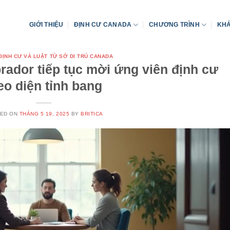
GIỚI THIỆU
ĐỊNH CƯ CANADA
CHƯƠNG TRÌNH
KHÁ
 ĐỊNH CƯ VÀ LUẬT TỪ SỞ DI TRÚ CANADA
ador tiếp tục mời ứng viên định cư
eo diện tỉnh bang
TED ON
THÁNG 5 19, 2025
BY
BRITICA