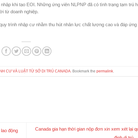
 nhập khi tạo EOI. Những ứng viên NLPNP đã có tình trạng tạm trú 
i từ doanh nghiệp.
 quy trình nhập cư nhằm thu hút nhân lực chất lượng cao và đáp ứng
ỊNH CƯ VÀ LUẬT TỪ SỞ DI TRÚ CANADA
. Bookmark the
permalink
.
Canada gia hạn thời gian nộp đơn xin xem xét lại q
 lao động
định di trú.