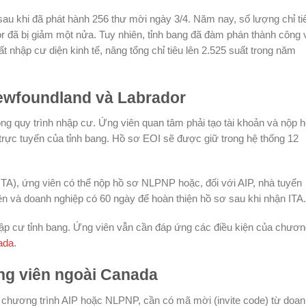
sau khi đã phát hành 256 thư mời ngày 3/4. Năm nay, số lượng chỉ ti
 đã bị giảm một nửa. Tuy nhiên, tỉnh bang đã đàm phán thành công 
t nhập cư diện kinh tế, nâng tổng chỉ tiêu lên 2.525 suất trong năm
ewfoundland và Labrador
g quy trình nhập cư. Ứng viên quan tâm phải tạo tài khoản và nộp 
trực tuyến của tỉnh bang. Hồ sơ EOI sẽ được giữ trong hệ thống 12
 ITA), ứng viên có thể nộp hồ sơ NLPNP hoặc, đối với AIP, nhà tuyển
n và doanh nghiệp có 60 ngày để hoàn thiện hồ sơ sau khi nhận ITA.
p cư tỉnh bang. Ứng viên vẫn cần đáp ứng các điều kiện của chươn
ada
.
ng viên ngoài Canada
chương trình AIP hoặc NLPNP, cần có mã mời (invite code) từ doan