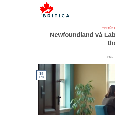
Skip
to
content
TIN TỨC
Newfoundland và Labr
th
POS
19
Th5