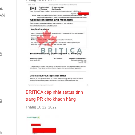
êu
với
hồ
BRITICA cập nhật status tình
trạng PR cho khách hàng
g
Tháng 10 22, 2022
h