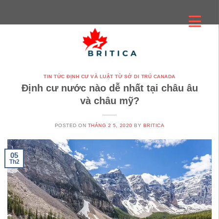
Skip
to
content
TIN TỨC ĐỊNH CƯ VÀ LUẬT TỪ SỞ DI TRÚ CANADA
Định cư nước nào dễ nhất tại châu âu
và châu mỹ?
POSTED ON
THÁNG 2 5, 2020
BY
BRITICA
05
Th2