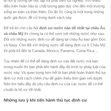
là nơi lý tưởng để học tập và phát triển sự nghiệp. Với nhiều
điều kiện hoàn hảo từ chất lượng giáo dục cho đến môi trường
sống an toàn và thân thiện. Do đó Úc cũng là một trong những
quốc gia được đề cử trong danh sách này.
Để trả lời cho câu hỏi
định cư nước nào dễ nhất tại châu Âu
và châu Mỹ
thì chúng ta có thể xem xét những nước như sau.
Đối với những nước định cư dễ dàng tại châu Âu bao gồm Đức
và Nauy. Còn đối với những nước dễ dàng định cư ở Châu Mỹ
thì phải kể đến là Canada, Mexico, Panama, Costa Rica…
Tuy nhiên để có thể dễ dàng định cư vào đất nước mà bạn
mong muốn thì bạn phải tiến hành đầy đủ trình tự pháp luật của
nước này. Và quan trọng hơn hết là bạn phải hoàn thành thủ tục
định cư một cách chỉnh chu để giảm thiểu thời gian xét duyệt.
Nên tìm hiểu đầy đủ yêu cầu định cư của các nước để có thể
chuẩn bị hồ sơ tốt nhất.
Những lưu ý khi tiến hành thủ tục định cư