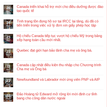
Canada triển khai hỗ trợ mới cho điều dưỡng được đào
26
tạo quốc tế
Th7
Tình trạng tồn đọng hồ sơ tại IRCC lại tăng, dù đã có
24
tiến triển trong việc xử lý đơn xin giấy phép học tập
Th7
Hộ chiếu Canada tiếp tục vượt hộ chiếu Mỹ trong bảng
23
xếp hạng toàn cầu mới nhất.
Th7
Quebec đạt giới hạn bảo lãnh cha mẹ và ông bà.
23
Th7
Canada cập nhật điều kiện thu nhập cho Chương trình
23
Cha mẹ và Ông bà
Th7
Newfoundland và Labrador mời ứng viên PNP và AIP
22
Th7
Đảo Hoàng tử Edward mở rộng lời mời định cư tỉnh
22
bang cho công dân nước ngoài
Th7