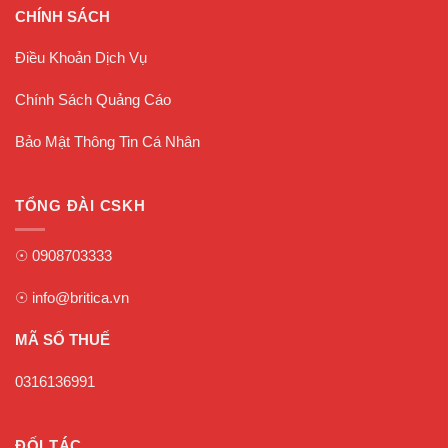
CHÍNH SÁCH
Điều Khoản Dịch Vụ
Chính Sách Quảng Cáo
Bảo Mật Thông Tin Cá Nhân
TỔNG ĐÀI CSKH
☉
0908703333
☉
info@britica.vn
MÃ SỐ THUẾ
0316136991
ĐỐI TÁC