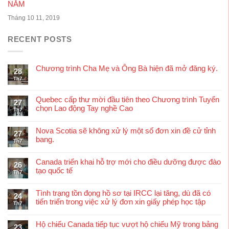
NĂM
Tháng 10 11, 2019
RECENT POSTS
Chương trình Cha Mẹ và Ông Bà hiện đã mở đăng ký.
28
Th7
Quebec cấp thư mời đầu tiên theo Chương trình Tuyển
27
chọn Lao động Tay nghề Cao
Th7
Nova Scotia sẽ không xử lý một số đơn xin đề cử tỉnh
27
bang.
Th7
Canada triển khai hỗ trợ mới cho điều dưỡng được đào
26
tạo quốc tế
Th7
Tình trạng tồn đọng hồ sơ tại IRCC lại tăng, dù đã có
24
tiến triển trong việc xử lý đơn xin giấy phép học tập
Th7
Hộ chiếu Canada tiếp tục vượt hộ chiếu Mỹ trong bảng
23