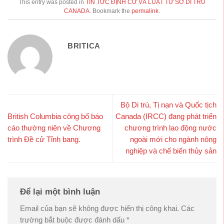
This entry was posted in
TIN TỨC ĐỊNH CƯ VÀ LUẬT TỪ SỞ DI TRÚ
CANADA
. Bookmark the
permalink
.
BRITICA
Bộ Di trú, Tị nạn và Quốc tịch
British Columbia công bố báo
Canada (IRCC) đang phát triển
cáo thường niên về Chương
chương trình lao động nước
trình Đề cử Tỉnh bang.
ngoài mới cho ngành nông
nghiệp và chế biến thủy sản
Để lại một bình luận
Email của bạn sẽ không được hiển thị công khai.
Các
trường bắt buộc được đánh dấu
*