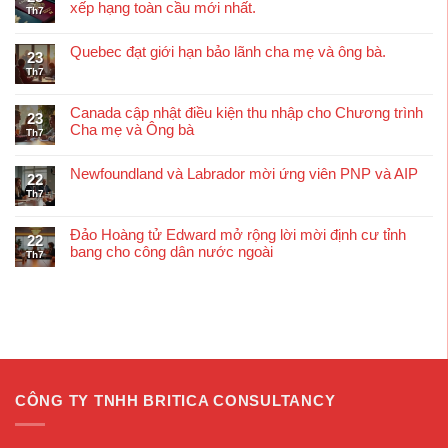
xếp hạng toàn cầu mới nhất.
Th7
Quebec đạt giới hạn bảo lãnh cha mẹ và ông bà.
23
Th7
Canada cập nhật điều kiện thu nhập cho Chương trình
23
Cha mẹ và Ông bà
Th7
Newfoundland và Labrador mời ứng viên PNP và AIP
22
Th7
Đảo Hoàng tử Edward mở rộng lời mời định cư tỉnh
22
bang cho công dân nước ngoài
Th7
CÔNG TY TNHH BRITICA CONSULTANCY