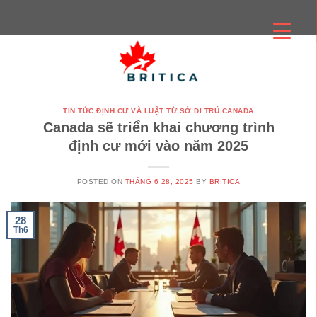
Skip
to
content
TIN TỨC ĐỊNH CƯ VÀ LUẬT TỪ SỞ DI TRÚ CANADA
Canada sẽ triển khai chương trình
định cư mới vào năm 2025
POSTED ON
THÁNG 6 28, 2025
BY
BRITICA
28
Th6