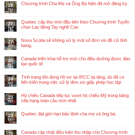
Chương trình Cha Mẹ và Ông Bà hiện đã mở đăng ký.
28
Th7
Quebec cấp thư mời đầu tiên theo Chương trình Tuyển
27
chọn Lao động Tay nghề Cao
Th7
Nova Scotia sẽ không xử lý một số đơn xin đề cử tỉnh
27
bang.
Th7
Canada triển khai hỗ trợ mới cho điều dưỡng được đào
26
tạo quốc tế
Th7
Tình trạng tồn đọng hồ sơ tại IRCC lại tăng, dù đã có
24
tiến triển trong việc xử lý đơn xin giấy phép học tập
Th7
Hộ chiếu Canada tiếp tục vượt hộ chiếu Mỹ trong bảng
23
xếp hạng toàn cầu mới nhất.
Th7
Quebec đạt giới hạn bảo lãnh cha mẹ và ông bà.
23
Th7
Canada cập nhật điều kiện thu nhập cho Chương trình
23