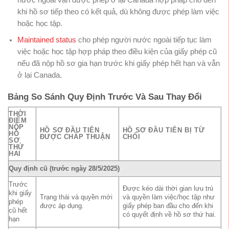
khi hồ sơ tiếp theo có kết quả, dù không được phép làm việc
hoặc học tập.
Maintained status
cho phép người nước ngoài tiếp tục làm
việc hoặc học tập hợp pháp theo điều kiện của giấy phép cũ
nếu đã nộp hồ sơ gia hạn trước khi giấy phép hết hạn và vẫn
ở lại Canada.
Bảng So Sánh Quy Định Trước Và Sau Thay Đổi
THỜI
ĐIỂM
NỘP
HỒ SƠ ĐẦU TIÊN
HỒ SƠ ĐẦU TIÊN BỊ TỪ
HỒ
ĐƯỢC CHẤP THUẬN
CHỐI
SƠ
THỨ
HAI
Quy định cũ (trước ngày 28/5/2025)
Trước
Được kéo dài thời gian lưu trú
khi giấy
Trạng thái và quyền mới
và quyền làm việc/học tập như
phép
được áp dụng.
giấy phép ban đầu cho đến khi
cũ hết
có quyết định về hồ sơ thứ hai.
hạn