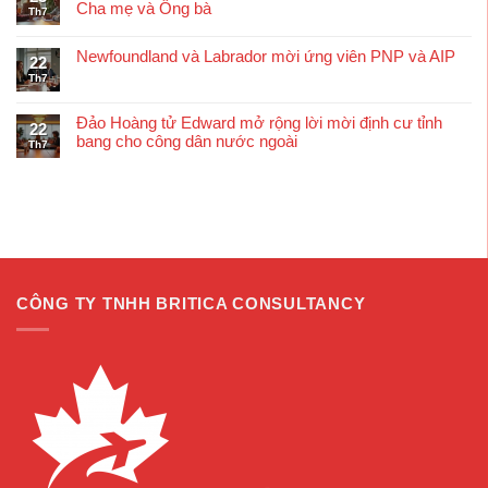
Cha mẹ và Ông bà
Th7
Newfoundland và Labrador mời ứng viên PNP và AIP
22
Th7
Đảo Hoàng tử Edward mở rộng lời mời định cư tỉnh
22
bang cho công dân nước ngoài
Th7
CÔNG TY TNHH BRITICA CONSULTANCY