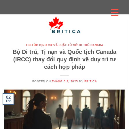
Skip
to
content
TIN TỨC ĐỊNH CƯ VÀ LUẬT TỪ SỞ DI TRÚ CANADA
Bộ Di trú, Tị nạn và Quốc tịch Canada
(IRCC) thay đổi quy định về duy trì tư
cách hợp pháp
POSTED ON
THÁNG 6 2, 2025
BY
BRITICA
02
Th6