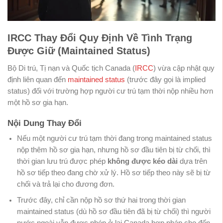
IRCC Thay Đổi Quy Định Về Tình Trạng
Được Giữ (Maintained Status)
Bộ Di trú, Tị nạn và Quốc tịch Canada (
IRCC
) vừa cập nhật quy
định liên quan đến
maintained status
(trước đây gọi là implied
status) đối với trường hợp người cư trú tạm thời nộp nhiều hơn
một hồ sơ gia hạn.
Nội Dung Thay Đổi
Nếu một người cư trú tạm thời đang trong maintained status
nộp thêm hồ sơ gia hạn, nhưng hồ sơ đầu tiên bị từ chối, thì
thời gian lưu trú được phép
không được kéo dài
dựa trên
hồ sơ tiếp theo đang chờ xử lý. Hồ sơ tiếp theo này sẽ bị từ
chối và trả lại cho đương đơn.
Trước đây, chỉ cần nộp hồ sơ thứ hai trong thời gian
maintained status (dù hồ sơ đầu tiên đã bị từ chối) thì người
nước ngoài vẫn được phép ở lại Canada hợp pháp cho đến