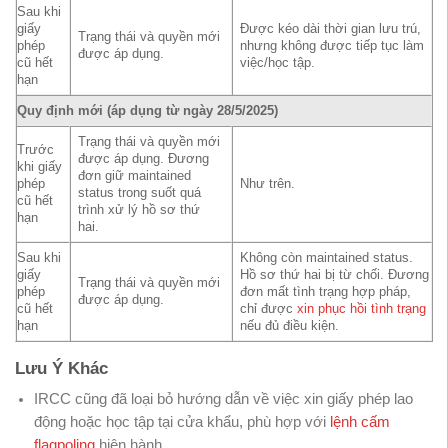
Sau khi
giấy
Được kéo dài thời gian lưu trú,
Trạng thái và quyền mới
phép
nhưng không được tiếp tục làm
được áp dụng.
cũ hết
việc/học tập.
hạn
Quy định mới (áp dụng từ ngày 28/5/2025)
Trạng thái và quyền mới
Trước
được áp dụng. Đương
khi giấy
đơn giữ maintained
phép
Như trên.
status trong suốt quá
cũ hết
trình xử lý hồ sơ thứ
hạn
hai.
Sau khi
Không còn maintained status.
giấy
Hồ sơ thứ hai bị từ chối. Đương
Trạng thái và quyền mới
phép
đơn mất tình trạng hợp pháp,
được áp dụng.
cũ hết
chỉ được
xin phục hồi tình trạng
hạn
nếu đủ điều kiện.
Lưu Ý Khác
IRCC cũng đã loại bỏ hướng dẫn về việc xin giấy phép lao
động hoặc học tập tại cửa khẩu, phù hợp với
lệnh cấm
flagpoling
hiện hành.