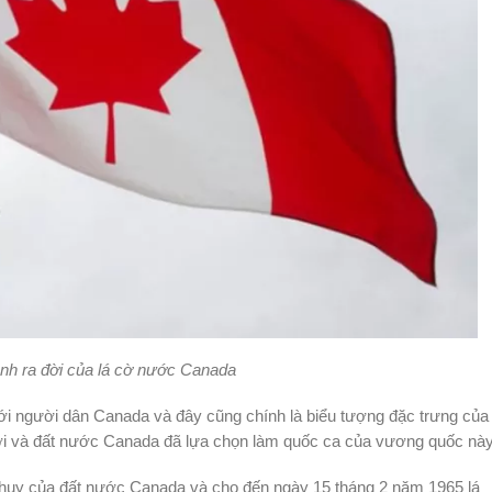
ình ra đời của lá cờ nước Canada
với người dân Canada và đây cũng chính là biểu tượng đặc trưng của
đời và đất nước Canada đã lựa chọn làm quốc ca của vương quốc nà
 huy của đất nước Canada và cho đến ngày 15 tháng 2 năm 1965 lá