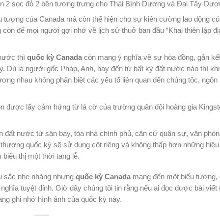
n 2 sọc đỏ 2 bên tượng trưng cho Thái Bình Dương và Đại Tây Dươ
iểu tượng của Canada mà còn thể hiện cho sự kiên cường lao động c
 còn để mọi người gợi nhớ về lịch sử thuở ban đầu “Khai thiên lập đị
nước thì
quốc kỳ Canada
còn mang ý nghĩa về sự hòa đồng, gắn kế
. Dù là người gốc Pháp, Anh, hay đến từ bất kỳ đất nước nào thì khi
ương nhau không phân biệt các yếu tố liên quan đến chủng tộc, ngôn
n được lấy cảm hứng từ lá cờ của trường quân đội hoàng gia Kings
n đất nước từ sân bay, tòa nhà chính phủ, căn cứ quân sự, văn phò
hi thượng quốc kỳ sẽ sử dụng cột riêng và không thấp hơn những hiệu
iểu thị một thời tang lễ.
àu sắc nhẹ nhàng nhưng
quốc kỳ Canada
mang đến một biểu tượng,
nghĩa tuyệt đỉnh.
Giờ đây chúng tôi tin rằng nếu ai đọc được bài viết
dàng ghi nhớ hình ảnh của quốc kỳ này.