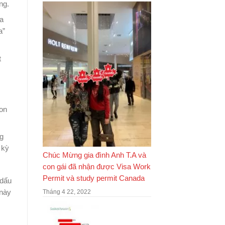
ng.
ủa
a”
t
ton
ng
 kỳ
Chúc Mừng gia đình Anh T.A và
con gái đã nhận được Visa Work
Permit và study permit Canada
 dấu
Tháng 4 22, 2022
 này