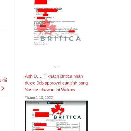
Anh D…..T khách Britica nhận
o để
được Job approval của tỉnh bang
Saskaschewan tại Wakaw
Tháng 1 13, 2022