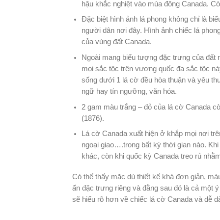
hậu khắc nghiệt vào mùa đông Canada. Cò
Đặc biệt hình ảnh lá phong không chỉ là b
người dân nơi đây. Hình ảnh chiếc lá phong
của vùng đất Canada.
Ngoài mang biểu tượng đặc trưng của đất 
mọi sắc tộc trên vương quốc đa sắc tộc này
sống dưới 1 lá cờ đều hòa thuận và yêu th
ngữ hay tín ngưỡng, văn hóa.
2 gam màu trắng – đỏ của lá cờ Canada cò
(1876).
Lá cờ Canada xuất hiện ở khắp mọi nơi trê
ngoại giao….trong bất kỳ thời gian nào. K
khác, còn khi quốc kỳ Canada treo rủ nhằm b
Có thể thấy mặc dù thiết kế khá đơn giản, m
ấn đặc trưng riêng và đằng sau đó là cả một ý 
sẽ hiểu rõ hơn về chiếc lá cờ Canada và dễ 