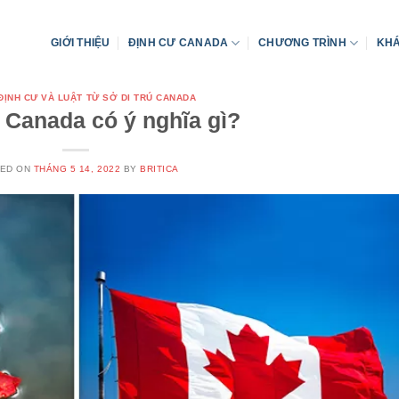
GIỚI THIỆU
ĐỊNH CƯ CANADA
CHƯƠNG TRÌNH
KHÁ
 ĐỊNH CƯ VÀ LUẬT TỪ SỞ DI TRÚ CANADA
Canada có ý nghĩa gì?
TED ON
THÁNG 5 14, 2022
BY
BRITICA