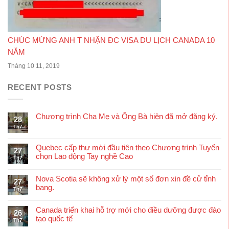
CHÚC MỪNG ANH T NHẬN ĐC VISA DU LỊCH CANADA 10
NĂM
Tháng 10 11, 2019
RECENT POSTS
Chương trình Cha Mẹ và Ông Bà hiện đã mở đăng ký.
28
Th7
Quebec cấp thư mời đầu tiên theo Chương trình Tuyển
27
chọn Lao động Tay nghề Cao
Th7
Nova Scotia sẽ không xử lý một số đơn xin đề cử tỉnh
27
bang.
Th7
Canada triển khai hỗ trợ mới cho điều dưỡng được đào
26
tạo quốc tế
Th7