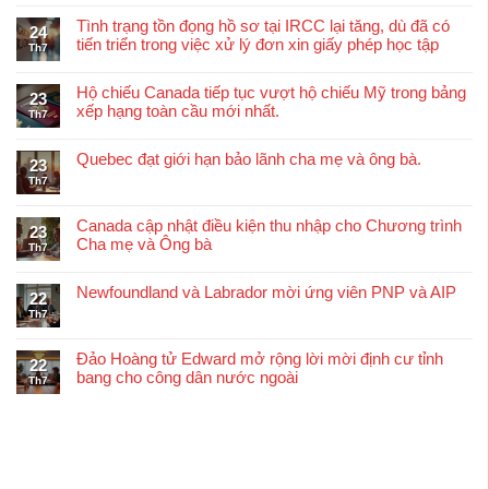
Tình trạng tồn đọng hồ sơ tại IRCC lại tăng, dù đã có
24
tiến triển trong việc xử lý đơn xin giấy phép học tập
Th7
Hộ chiếu Canada tiếp tục vượt hộ chiếu Mỹ trong bảng
23
xếp hạng toàn cầu mới nhất.
Th7
Quebec đạt giới hạn bảo lãnh cha mẹ và ông bà.
23
Th7
Canada cập nhật điều kiện thu nhập cho Chương trình
23
Cha mẹ và Ông bà
Th7
Newfoundland và Labrador mời ứng viên PNP và AIP
22
Th7
Đảo Hoàng tử Edward mở rộng lời mời định cư tỉnh
22
bang cho công dân nước ngoài
Th7