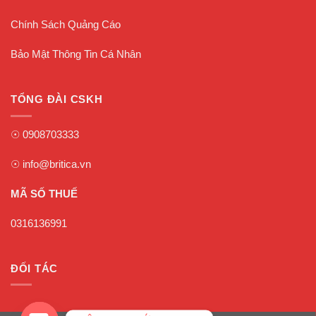
Chính Sách Quảng Cáo
Bảo Mật Thông Tin Cá Nhân
TỔNG ĐÀI CSKH
☉
0908703333
☉
info@britica.vn
MÃ SỐ THUẾ
0316136991
ĐỐI TÁC