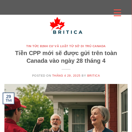
Skip
to
content
TIN TỨC ĐỊNH CƯ VÀ LUẬT TỪ SỞ DI TRÚ CANADA
Tiền CPP mới sẽ được gửi trên toàn
Canada vào ngày 28 tháng 4
POSTED ON
THÁNG 4 29, 2025
BY
BRITICA
29
Th4