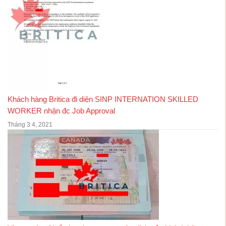
Khách hàng Britica đi diện SINP INTERNATION SKILLED
WORKER nhận đc Job Approval
Tháng 3 4, 2021