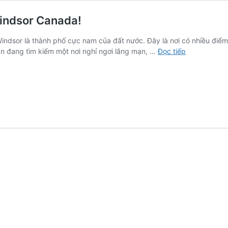
Windsor Canada!
Windsor là thành phố cực nam của đất nước. Đây là nơi có nhiều điểm
Trải
ạn đang tìm kiếm một nơi nghỉ ngơi lãng mạn, …
Đọc tiếp
nghiệm
sự
kỳ
diệu
của
thành
phố
Windsor
Canada!