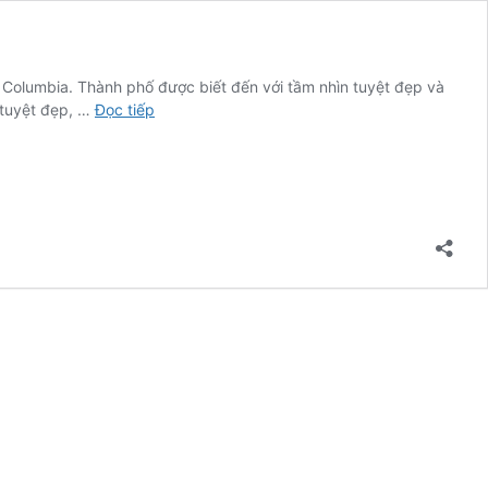
 Columbia. Thành phố được biết đến với tầm nhìn tuyệt đẹp và
Khám
 tuyệt đẹp, …
Đọc tiếp
phá
Nanaimo
BC:
Khám
phá
viên
ngọc
ẩn
giấu
của
Canada!